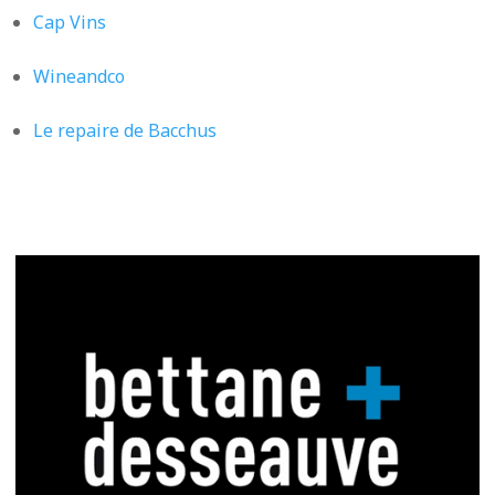
Cap Vins
Wineandco
Le repaire de Bacchus