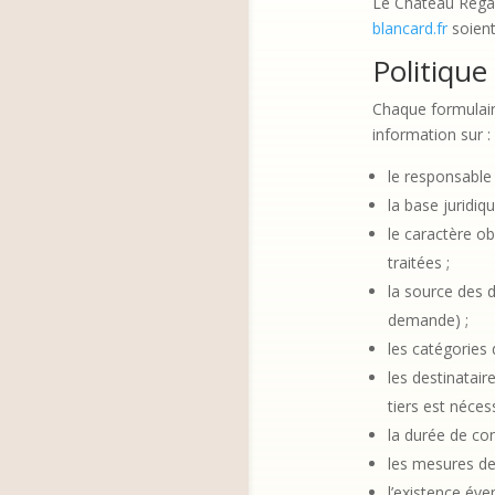
Le Château Régal
blancard.fr
soient
Politique
Chaque formulair
information sur :
le responsable 
la base juridiq
le caractère o
traitées ;
la source des d
demande) ;
les catégories
les destinatai
tiers est nécess
la durée de co
les mesures de 
l’existence év