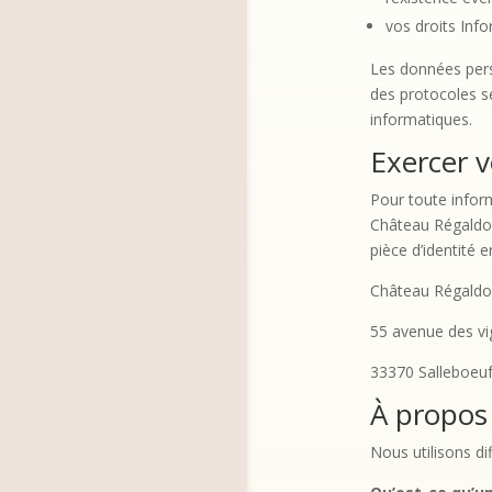
vos droits Inf
Les données pers
des protocoles s
informatiques.
Exercer v
Pour toute inform
Château Régaldo-
pièce d’identité e
Château Régaldo
55 avenue des v
33370 Salleboeu
À propos
Nous utilisons dif