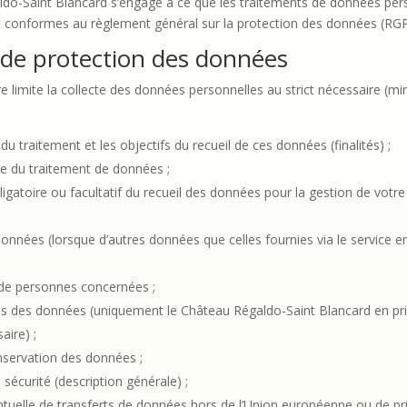
do-Saint Blancard s’engage à ce que les traitements de données per
 conformes au règlement général sur la protection des données (RGPD)
 de protection des données
e limite la collecte des données personnelles au strict nécessaire (
du traitement et les objectifs du recueil de ces données (finalités) ;
ue du traitement de données ;
bligatoire ou facultatif du recueil des données pour la gestion de vot
onnées (lorsque d’autres données que celles fournies via le service en
 de personnes concernées ;
res des données (uniquement le Château Régaldo-Saint Blancard en prin
aire) ;
nservation des données ;
sécurité (description générale) ;
entuelle de transferts de données hors de l’Union européenne ou de pr